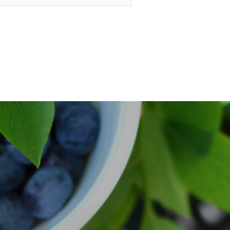
P
.について