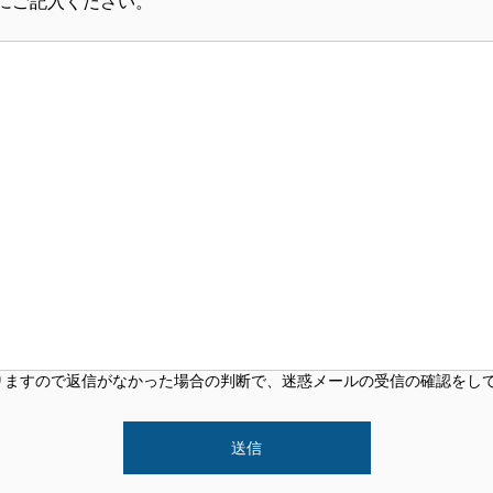
にご記入ください。
商品について
PICKING
ブルーベリー狩りについ
笑八の部屋
ACCESS
アクセス
りますので返信がなかった場合の判断で、迷惑メールの受信の確認をし
Instagram
インスタグラム