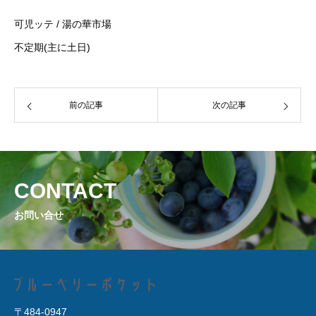
可児ッテ / 湯の華市場
PICKING
不定期(主に土日)
ブルーベリー狩りについて
笑八の部屋
前の記事
次の記事
ACCESS
アクセス
CONTACT
Instagram
お問い合せ
インスタグラム
CONTACT
お問い合わせ
〒484-0947