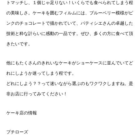
VARIETY
トマッチし、１個じゃ足りない！いくらでも食べられてしまう程
品種について
の美味しさ。ケーキを囲むフィルムには、ブルーベリー模様がピ
ンクのチョコレートで描かれていて、パティシエさんの卓越した
ONLINE SHOP
技術と粋な計らいに感動の一品です。ぜひ、多くの方に食べて頂
オンラインショップ
きたいです。
purple lab.について
他にもたくさんのきれいなケーキがショーケースに並んでいてど
れにしようか迷ってしまう程です。
どれにしよう？？って迷いながら選ぶのもワクワクしますね。是
非お店に行ってみてください！
ケーキ店の情報
プチローズ